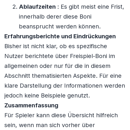
Ablaufzeiten
: Es gibt meist eine Frist,
innerhalb derer diese Boni
beansprucht werden können.
Erfahrungsberichte und Eindrückungen
Bisher ist nicht klar, ob es spezifische
Nutzer berichtete über Freispiel-Boni im
allgemeinen oder nur für die in diesem
Abschnitt thematisierten Aspekte. Für eine
klare Darstellung der Informationen werden
jedoch keine Beispiele genutzt.
Zusammenfassung
Für Spieler kann diese Übersicht hilfreich
sein, wenn man sich vorher über