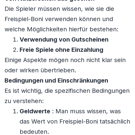
Die Spieler müssen wissen, wie sie die
Freispiel-Boni verwenden können und
welche Möglichkeiten hierfür bestehen:
Verwendung von Gutscheinen
Freie Spiele ohne Einzahlung
Einige Aspekte mögen noch nicht klar sein
oder wirken übertrieben.
Bedingungen und Einschränkungen
Es ist wichtig, die spezifischen Bedingungen
zu verstehen:
Geldwerte
: Man muss wissen, was
das Wert von Freispiel-Boni tatsächlich
bedeuten.