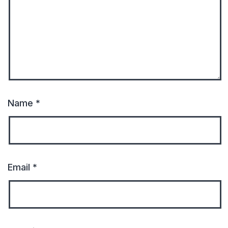
Name
*
Email
*