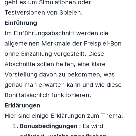
geht es um Simulationen oder
Testversionen von Spielen.
Einführung
Im Einführungsabschnitt werden die
allgemeinen Merkmale der Freispiel-Boni
ohne Einzahlung vorgestellt. Diese
Abschnitte sollen helfen, eine klare
Vorstellung davon zu bekommen, was
genau man erwarten kann und wie diese
Boni tatsächlich funktionieren.
Erklärungen
Hier sind einige Erklärungen zum Thema:
Bonusbedingungen
: Es wird