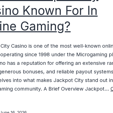
ino Known For In
ine Gaming?
City Casino is one of the most well-known onli
 operating since 1998 under the Microgaming p
no has a reputation for offering an extensive ra
enerous bonuses, and reliable payout systems
delves into what makes Jackpot City stand out in
gaming community. A Brief Overview Jackpot…
June 16, 2026