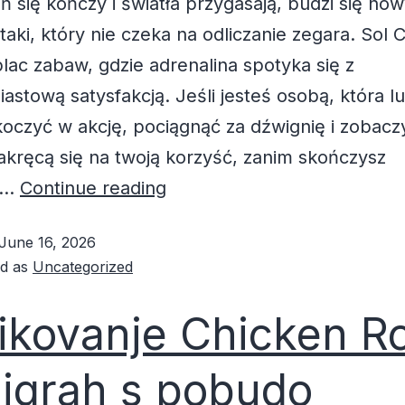
ń się kończy i światła przygasają, budzi się now
aki, który nie czeka na odliczanie zegara. Sol 
plac zabaw, gdzie adrenalina spotyka się z
astową satysfakcją. Jeśli jesteś osobą, która lu
oczyć w akcję, pociągnąć za dźwignię i zobacz
kręcą się na twoją korzyść, zanim skończysz
ę…
Continue reading
June 16, 2026
ed as
Uncategorized
ikovanje Chicken R
 igrah s pobudo