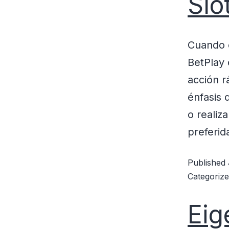
Slo
Cuando 
BetPlay 
acción r
énfasis 
o realiz
preferi
Published
Categoriz
Eig