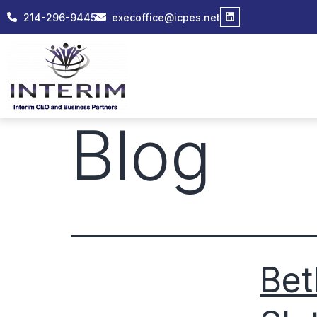
214-296-9445
execoffice@icpes.net
Blog
Bet