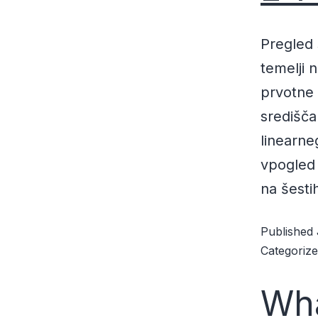
Pregled 
temelji 
prvotne 
središča
linearne
vpogled 
na šesti
Published
Categoriz
Wha