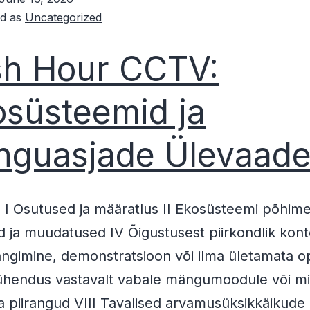
ed as
Uncategorized
h Hour CCTV:
süsteemid ja
guasjade Ülevaad
 I Osutused ja määratlus II Ekosüsteemi põhim
id ja muudatused IV Õigustusest piirkondlik kon
gimine, demonstratsioon või ilma ületamata o
hendus vastavalt vabale mängumoodule või mit
ja piirangud VIII Tavalised arvamusüksikkäikude