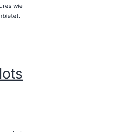
ures wie
bietet.
lots