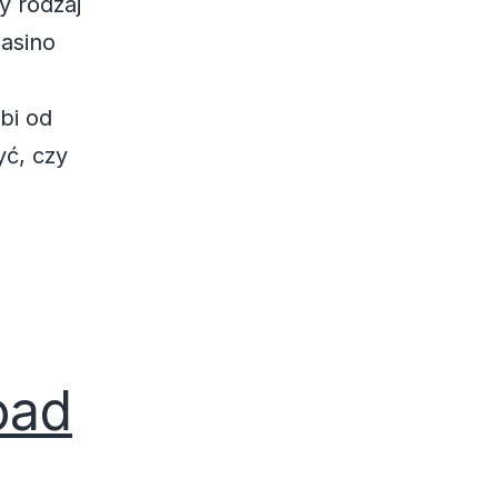
y rodzaj
Casino
bi od
yć, czy
oad