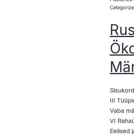
Categoriz
Rus
Öko
Män
Sisukord
III Tüüp
Vaba män
VI Rahaü
Eelised 