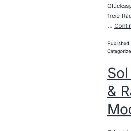
Glückssp
freie Rä
…
Conti
Published
Categoriz
Sol
& R
Mo