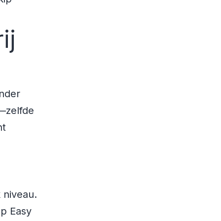
ij
onder
s—zelfde
nt
 niveau.
op Easy