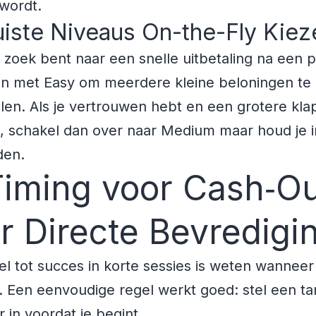
wordt.
iste Niveaus On-the-Fly Kiez
p zoek bent naar een snelle uitbetaling na een 
an met Easy om meerdere kleine beloningen te
en. Als je vertrouwen hebt en een grotere kla
t, schakel dan over naar Medium maar houd je i
den.
Timing voor Cash‑O
r Directe Bevredigi
el tot succes in korte sessies is weten wanneer
 Een eenvoudige regel werkt goed: stel een ta
r in voordat je begint.