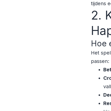
tijdens 
2. 
Hap
Hoe 
Het spel
passen:
Bet
Cr
val
De
Re