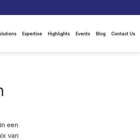
olutions
Expertise
Highlights
Events
Blog
Contact Us
n
in een
mix van