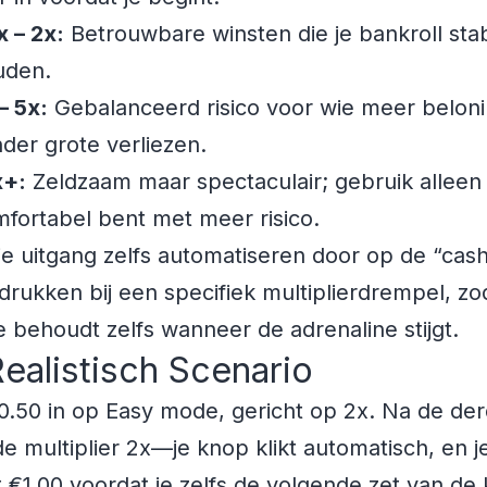
x – 2x:
Betrouwbare winsten die je bankroll stab
uden.
– 5x:
Gebalanceerd risico voor wie meer beloni
der grote verliezen.
x+:
Zeldzaam maar spectaculair; gebruik alleen 
fortabel bent met meer risico.
je uitgang zelfs automatiseren door op de “cash
drukken bij een specifiek multiplierdrempel, zod
ne behoudt zelfs wanneer de adrenaline stijgt.
ealistisch Scenario
0.50 in op Easy mode, gericht op 2x. Na de de
de multiplier 2x—je knop klikt automatisch, en j
€1.00 voordat je zelfs de volgende zet van de 