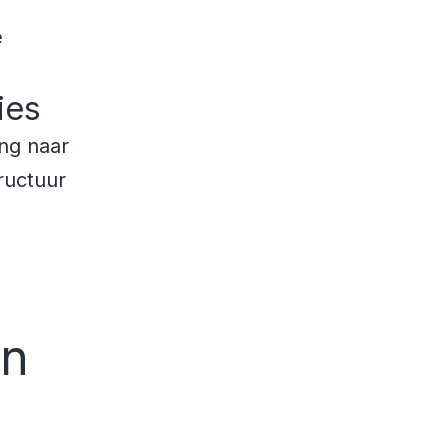
e
ies
ing naar
ructuur
en