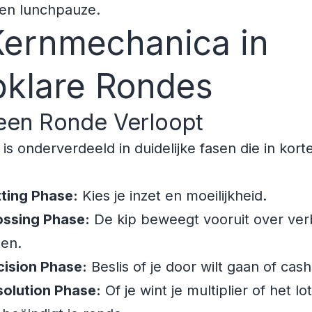
een lunchpauze.
Kernmechanica in
klare Rondes
een Ronde Verloopt
 is onderverdeeld in duidelijke fasen die in kort
ting Phase:
Kies je inzet en moeilijkheid.
ossing Phase:
De kip beweegt vooruit over ve
len.
cision Phase:
Beslis of je door wilt gaan of cas
solution Phase:
Of je wint je multiplier of het lo