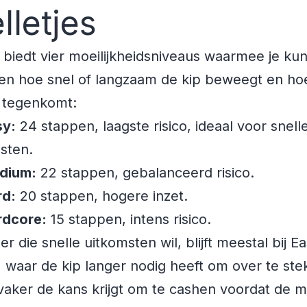
lletjes
 biedt vier moeilijkheidsniveaus waarmee je kun
en hoe snel of langzaam de kip beweegt en ho
e tegenkomt:
sy:
24 stappen, laagste risico, ideaal voor snell
sten.
dium:
22 stappen, gebalanceerd risico.
rd:
20 stappen, hogere inzet.
rdcore:
15 stappen, intens risico.
r die snelle uitkomsten wil, blijft meestal bij E
waar de kip langer nodig heeft om over te ste
vaker de kans krijgt om te cashen voordat de mu