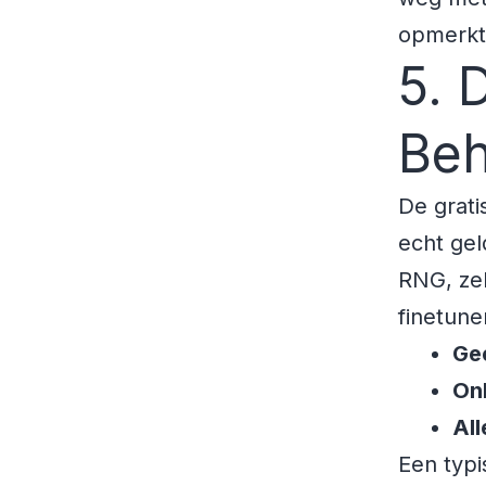
opmerkt
5. 
Beh
De grati
echt gel
RNG, zel
finetune
Gee
On
All
Een typi