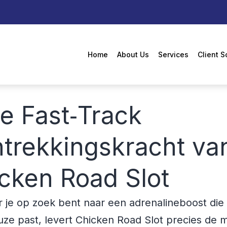
Home
About Us
Services
Client S
De Fast‑Track
trekkingskracht va
cken Road Slot
je op zoek bent naar een adrenalineboost die 
uze past, levert Chicken Road Slot precies de 