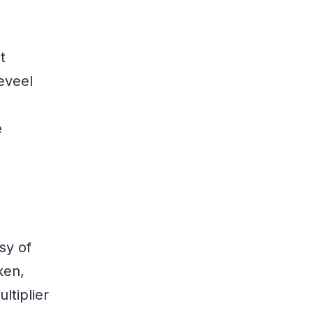
t
eveel
e
asy of
ken,
ltiplier