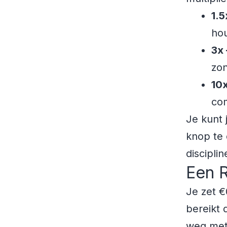
1.5
ho
3x 
zon
10
com
Je kunt 
knop te 
discipli
Een R
Je zet €
bereikt 
weg met 