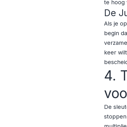
te hoog 
De Ju
Als je o
begin d
verzamel
keer wil
beschei
4. 
voo
De sleut
stoppen.
multiplie