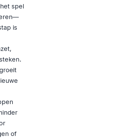
 het spel
geren—
tap is
nzet,
 steken.
 groeit
nieuwe
oppen
 minder
or
gen of