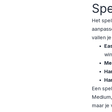
Spe
Het spel
aanpass
vallen j
Ea
win
Me
Ha
Ha
Een spele
Medium, 
maar je 