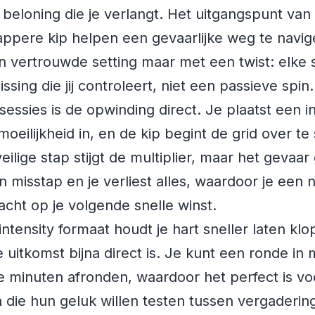
n beloning die je verlangt. Het uitgangspunt van
ppere kip helpen een gevaarlijke weg te navi
n vertrouwde setting maar met een twist: elke s
ssing die jij controleert, niet een passieve spin.
 sessies is de opwinding direct. Je plaatst een i
 moeilijkheid in, en de kip begint de grid over te
veilige stap stijgt de multiplier, maar het gevaar
misstap en je verliest alles, waardoor je een 
cht op je volgende snelle winst.
‑intensity formaat houdt je hart sneller laten kl
de uitkomst bijna direct is. Je kunt een ronde in
 minuten afronden, waardoor het perfect is vo
die hun geluk willen testen tussen vergaderin