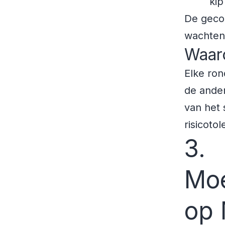
kip
De gecon
wachten
Waar
Elke ron
de ander
van het 
risicoto
3.
Moe
op 