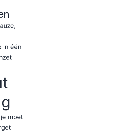
en
pauze,
p in één
nzet
ut
ng
 je moet
rget