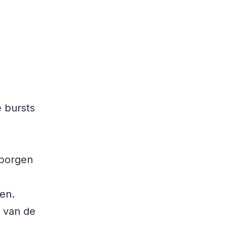
e bursts
rborgen
hen.
t van de