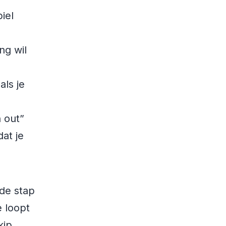
iel
ng wil
als je
 out”
at je
rde stap
e loopt
kip