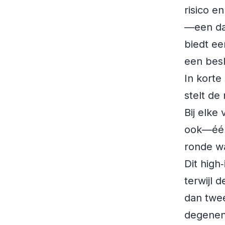
risico e
—een da
biedt ee
een besli
In korte
stelt de
Bij elke 
ook—één 
ronde wa
Dit high
terwijl 
dan twee
degenen 