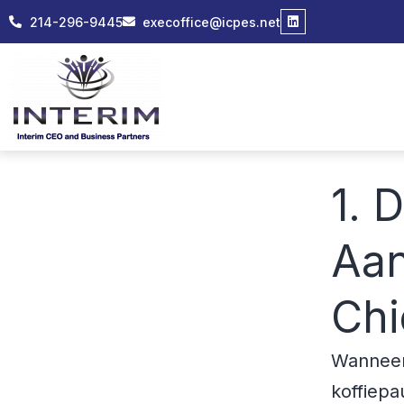
214-296-9445
execoffice@icpes.net
1. 
Aan
Chi
Wanneer 
koffiepa