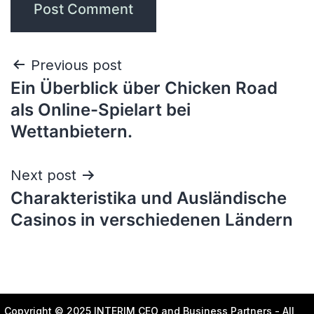
Previous post
Ein Überblick über Chicken Road
als Online-Spielart bei
Wettanbietern.
Next post
Charakteristika und Ausländische
Casinos in verschiedenen Ländern
Copyright © 2025 INTERIM CEO and Business Partners - All