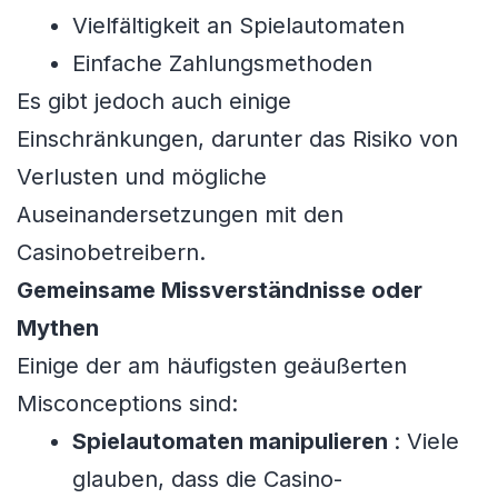
Vielfältigkeit an Spielautomaten
Einfache Zahlungsmethoden
Es gibt jedoch auch einige
Einschränkungen, darunter das Risiko von
Verlusten und mögliche
Auseinandersetzungen mit den
Casinobetreibern.
Gemeinsame Missverständnisse oder
Mythen
Einige der am häufigsten geäußerten
Misconceptions sind:
Spielautomaten manipulieren
: Viele
glauben, dass die Casino-