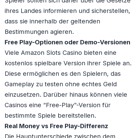
Spieler sollten sich daher über die Gesetze
ihres Landes informieren und sicherstellen,
dass sie innerhalb der geltenden
Bestimmungen agieren.
Free Play-Optionen oder Demo-Versionen
Viele Amazon Slots Casino bieten eine
kostenlos spielbare Version ihrer Spiele an.
Diese ermöglichen es den Spielern, das
Gameplay zu testen ohne echtes Geld
einzusetzen. Darüber hinaus können viele
Casinos eine “Free-Play”-Version für
bestimmte Spiele bereitstellen.
Real Money vs Free Play-Differenz
Die Hauptunterschiede zwischen dem