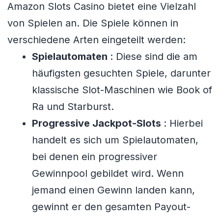
Amazon Slots Casino bietet eine Vielzahl
von Spielen an. Die Spiele können in
verschiedene Arten eingeteilt werden:
Spielautomaten
: Diese sind die am
häufigsten gesuchten Spiele, darunter
klassische Slot-Maschinen wie Book of
Ra und Starburst.
Progressive Jackpot-Slots
: Hierbei
handelt es sich um Spielautomaten,
bei denen ein progressiver
Gewinnpool gebildet wird. Wenn
jemand einen Gewinn landen kann,
gewinnt er den gesamten Payout-