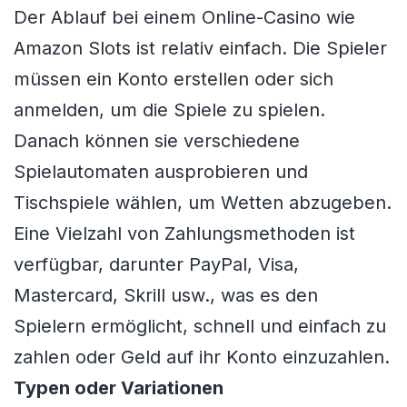
Der Ablauf bei einem Online-Casino wie
Amazon Slots ist relativ einfach. Die Spieler
müssen ein Konto erstellen oder sich
anmelden, um die Spiele zu spielen.
Danach können sie verschiedene
Spielautomaten ausprobieren und
Tischspiele wählen, um Wetten abzugeben.
Eine Vielzahl von Zahlungsmethoden ist
verfügbar, darunter PayPal, Visa,
Mastercard, Skrill usw., was es den
Spielern ermöglicht, schnell und einfach zu
zahlen oder Geld auf ihr Konto einzuzahlen.
Typen oder Variationen