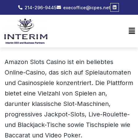
214-296-9445
execoffice@icpes.net
Amazon Slots Casino ist ein beliebtes
Online-Casino, das sich auf Spielautomaten
und Casinospiele konzentriert. Die Plattform
bietet eine Vielzahl von Spielen an,
darunter klassische Slot-Maschinen,
progressives Jackpot-Slots, Live-Roulette-
und Blackjack-Tische sowie Tischspiele wie
Baccarat und Video Poker.