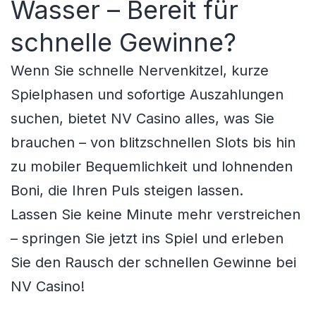
Wasser – Bereit für
schnelle Gewinne?
Wenn Sie schnelle Nervenkitzel, kurze
Spielphasen und sofortige Auszahlungen
suchen, bietet NV Casino alles, was Sie
brauchen – von blitzschnellen Slots bis hin
zu mobiler Bequemlichkeit und lohnenden
Boni, die Ihren Puls steigen lassen.
Lassen Sie keine Minute mehr verstreichen
– springen Sie jetzt ins Spiel und erleben
Sie den Rausch der schnellen Gewinne bei
NV Casino!