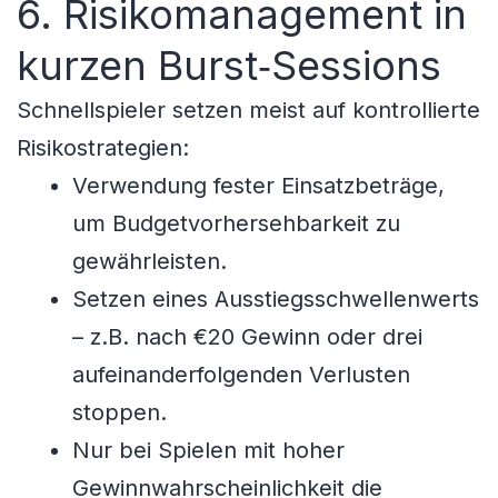
6. Risikomanagement in
kurzen Burst‑Sessions
Schnellspieler setzen meist auf kontrollierte
Risikostrategien:
Verwendung fester Einsatzbeträge,
um Budgetvorhersehbarkeit zu
gewährleisten.
Setzen eines Ausstiegsschwellenwerts
– z.B. nach €20 Gewinn oder drei
aufeinanderfolgenden Verlusten
stoppen.
Nur bei Spielen mit hoher
Gewinnwahrscheinlichkeit die