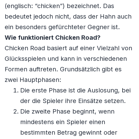
(englisch: “chicken”) bezeichnet. Das
bedeutet jedoch nicht, dass der Hahn auch
ein besonders gefürchteter Gegner ist.
Wie funktioniert Chicken Road?
Chicken Road basiert auf einer Vielzahl von
Glücksspielen und kann in verschiedenen
Formen auftreten. Grundsätzlich gibt es
zwei Hauptphasen:
Die erste Phase ist die Auslosung, bei
der die Spieler ihre Einsätze setzen.
Die zweite Phase beginnt, wenn
mindestens ein Spieler einen
bestimmten Betrag gewinnt oder