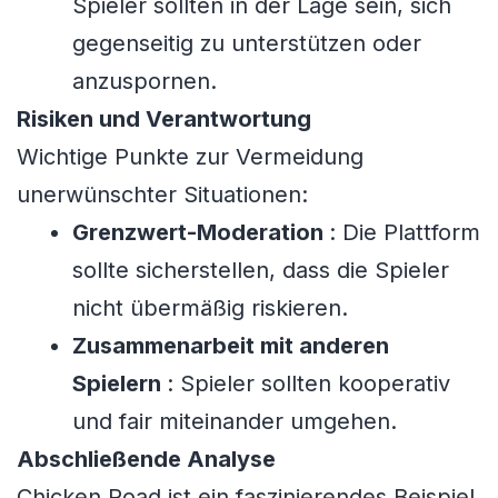
Spieler sollten in der Lage sein, sich
gegenseitig zu unterstützen oder
anzuspornen.
Risiken und Verantwortung
Wichtige Punkte zur Vermeidung
unerwünschter Situationen:
Grenzwert-Moderation
: Die Plattform
sollte sicherstellen, dass die Spieler
nicht übermäßig riskieren.
Zusammenarbeit mit anderen
Spielern
: Spieler sollten kooperativ
und fair miteinander umgehen.
Abschließende Analyse
Chicken Road ist ein faszinierendes Beispiel