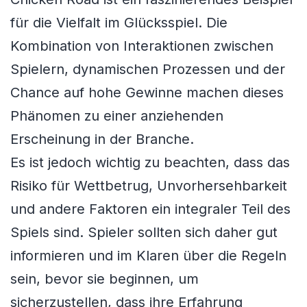
für die Vielfalt im Glücksspiel. Die
Kombination von Interaktionen zwischen
Spielern, dynamischen Prozessen und der
Chance auf hohe Gewinne machen dieses
Phänomen zu einer anziehenden
Erscheinung in der Branche.
Es ist jedoch wichtig zu beachten, dass das
Risiko für Wettbetrug, Unvorhersehbarkeit
und andere Faktoren ein integraler Teil des
Spiels sind. Spieler sollten sich daher gut
informieren und im Klaren über die Regeln
sein, bevor sie beginnen, um
sicherzustellen, dass ihre Erfahrung