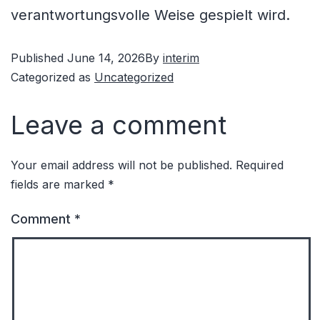
verantwortungsvolle Weise gespielt wird.
Published
June 14, 2026
By
interim
Categorized as
Uncategorized
Leave a comment
Your email address will not be published.
Required
fields are marked
*
Comment
*